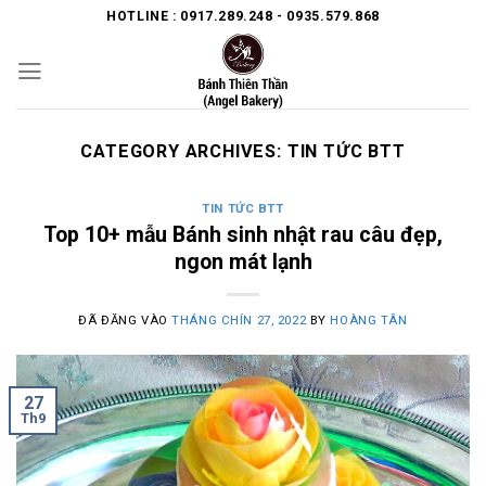
Skip
HOTLINE : 0917.289.248 - 0935.579.868
to
content
CATEGORY ARCHIVES:
TIN TỨC BTT
TIN TỨC BTT
Top 10+ mẫu Bánh sinh nhật rau câu đẹp,
ngon mát lạnh
ĐÃ ĐĂNG VÀO
THÁNG CHÍN 27, 2022
BY
HOÀNG TÂN
27
Th9