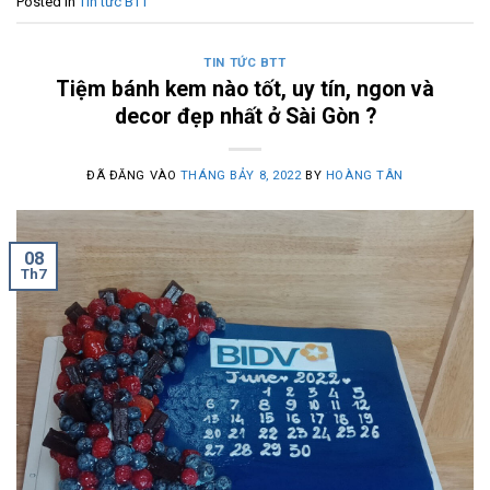
Posted in
Tin tức BTT
TIN TỨC BTT
Tiệm bánh kem nào tốt, uy tín, ngon và
decor đẹp nhất ở Sài Gòn ?
ĐÃ ĐĂNG VÀO
THÁNG BẢY 8, 2022
BY
HOÀNG TÂN
08
Th7