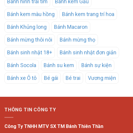
Bánh hình trái tim
Bánh kem Gấu
Bánh kem màu hồng
Bánh kem trang trí hoa
Bánh Khủng long
Bánh Macaron
Bánh mừng thôi nôi
Bánh mừng thọ
Bánh sinh nhật 18+
Bánh sinh nhật đơn giản
Bánh Socola
Bánh su kem
Bánh sự kiện
Bánh xe Ô tô
Bé gái
Bé trai
Vương miện
THÔNG TIN CÔNG TY
Công Ty TNHH MTV SX TM Bánh Thiên Thần