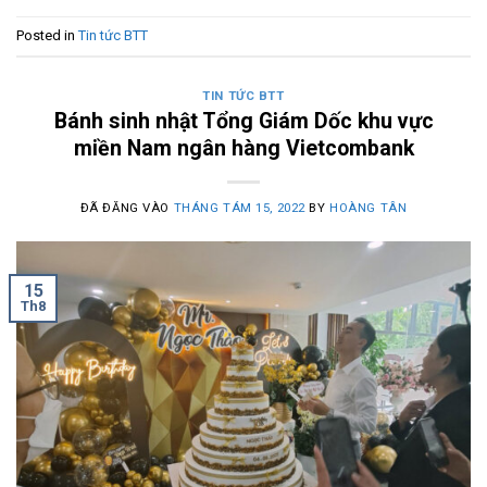
Posted in
Tin tức BTT
TIN TỨC BTT
Bánh sinh nhật Tổng Giám Dốc khu vực
miền Nam ngân hàng Vietcombank
ĐÃ ĐĂNG VÀO
THÁNG TÁM 15, 2022
BY
HOÀNG TÂN
15
Th8