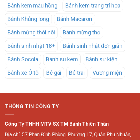
Bánh kem màu hồng
Bánh kem trang trí hoa
Bánh Khủng long
Bánh Macaron
Bánh mừng thôi nôi
Bánh mừng thọ
Bánh sinh nhật 18+
Bánh sinh nhật đơn giản
Bánh Socola
Bánh su kem
Bánh sự kiện
Bánh xe Ô tô
Bé gái
Bé trai
Vương miện
THÔNG TIN CÔNG TY
Công Ty TNHH MTV SX TM Bánh Thiên Thần
Địa chỉ: 57 Phan Đình Phùng, Phường 17, Quận Phú Nhuận,