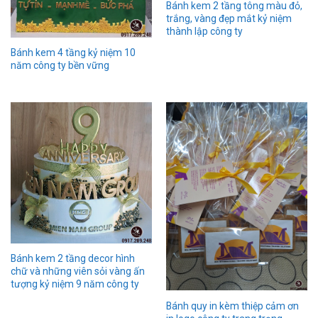
Bánh kem 2 tầng tông màu đỏ,
trắng, vàng đẹp mắt kỷ niệm
thành lập công ty
Bánh kem 4 tầng kỷ niệm 10
năm công ty bền vững
Bánh kem 2 tầng decor hình
chữ và những viên sỏi vàng ấn
tượng kỷ niệm 9 năm công ty
Bánh quy in kèm thiệp cảm ơn