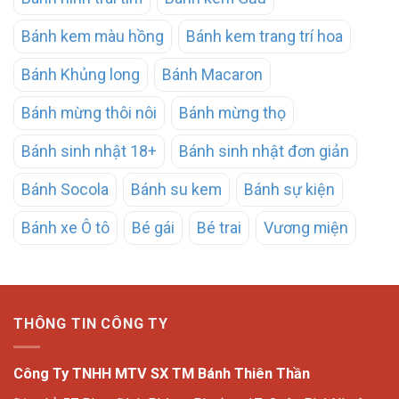
Bánh kem màu hồng
Bánh kem trang trí hoa
Bánh Khủng long
Bánh Macaron
Bánh mừng thôi nôi
Bánh mừng thọ
Bánh sinh nhật 18+
Bánh sinh nhật đơn giản
Bánh Socola
Bánh su kem
Bánh sự kiện
Bánh xe Ô tô
Bé gái
Bé trai
Vương miện
THÔNG TIN CÔNG TY
Công Ty TNHH MTV SX TM Bánh Thiên Thần