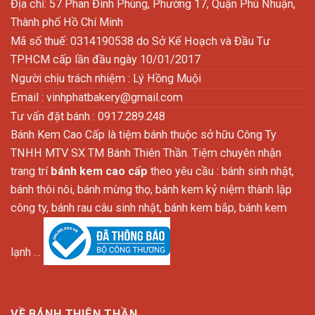
Địa chỉ: 57 Phan Đình Phùng, Phường 17, Quận Phú Nhuận,
Thành phố Hồ Chí Minh
Mã số thuế: 0314190538 do Sở Kế Hoạch và Đầu Tư
TPHCM cấp lần đầu ngày 10/01/2017
Người chịu trách nhiệm : Lý Hồng Muội
Email :
vinhphatbakery@gmail.com
Tư vấn đặt bánh : 0917.289.248
Bánh Kem Cao Cấp là tiệm bánh thuộc sở hữu Công Ty
TNHH MTV SX TM Bánh Thiên Thần. Tiệm chuyên nhận
trang trí
bánh kem cao cấp
theo yêu cầu : bánh sinh nhật,
bánh thôi nôi, bánh mừng thọ, bánh kem kỷ niệm thành lập
công ty, bánh rau câu sinh nhật, bánh kem bắp, bánh kem
lạnh …
VỀ BÁNH THIÊN THẦN