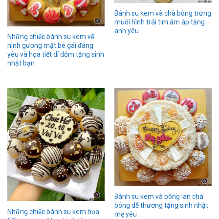
Bánh su kem và chà bông trứng
muối hình trái tim ấm áp tặng
anh yêu
Những chiếc bánh su kem vẽ
hình gương mặt bé gái đáng
yêu và họa tiết dí dỏm tặng sinh
nhật bạn
Bánh su kem và bông lan chà
bông dễ thương tặng sinh nhật
Những chiếc bánh su kem họa
mẹ yêu