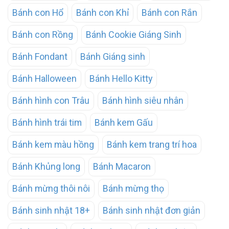
Bánh con Hổ
Bánh con Khỉ
Bánh con Rắn
Bánh con Rồng
Bánh Cookie Giáng Sinh
Bánh Fondant
Bánh Giáng sinh
Bánh Halloween
Bánh Hello Kitty
Bánh hình con Trâu
Bánh hình siêu nhân
Bánh hình trái tim
Bánh kem Gấu
Bánh kem màu hồng
Bánh kem trang trí hoa
Bánh Khủng long
Bánh Macaron
Bánh mừng thôi nôi
Bánh mừng thọ
Bánh sinh nhật 18+
Bánh sinh nhật đơn giản