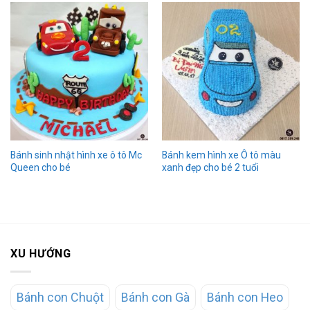
Bánh sinh nhật hình xe ô tô Mc
Bánh kem hình xe Ô tô màu
Queen cho bé
xanh đẹp cho bé 2 tuổi
XU HƯỚNG
Bánh con Chuột
Bánh con Gà
Bánh con Heo