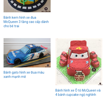
Bánh kem hình xe đua
McQueen 3 tầng cao cấp dành
cho bé trai
Bánh gato hình xe Đua màu
xanh mạnh mẽ
Bánh hình xe Ô tô McQueen và
4 bánh cupcake ngộ nghĩnh