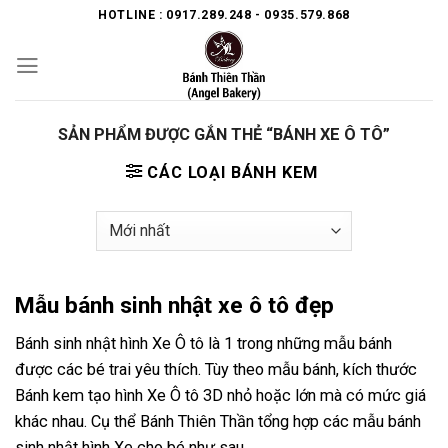
Skip
HOTLINE : 0917.289.248 - 0935.579.868
to
content
SẢN PHẨM ĐƯỢC GẮN THẺ “BÁNH XE Ô TÔ”
CÁC LOẠI BÁNH KEM
Mẫu bánh sinh nhật xe ô tô đẹp
Bánh sinh nhật hình Xe Ô tô là 1 trong những mẫu bánh
được các bé trai yêu thích. Tùy theo mẫu bánh, kích thước
Bánh kem tạo hình Xe Ô tô 3D nhỏ hoặc lớn mà có mức giá
khác nhau. Cụ thể Bánh Thiên Thần tổng hợp các mẫu bánh
sinh nhật hình Xe cho bé như sau.