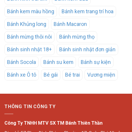
Bánh kem màu hồng
Bánh kem trang trí hoa
Bánh Khủng long
Bánh Macaron
Bánh mừng thôi nôi
Bánh mừng thọ
Bánh sinh nhật 18+
Bánh sinh nhật đơn giản
Bánh Socola
Bánh su kem
Bánh sự kiện
Bánh xe Ô tô
Bé gái
Bé trai
Vương miện
THÔNG TIN CÔNG TY
Công Ty TNHH MTV SX TM Bánh Thiên Thần