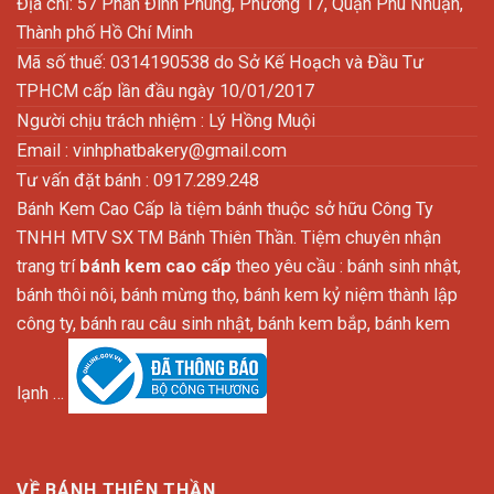
Địa chỉ: 57 Phan Đình Phùng, Phường 17, Quận Phú Nhuận,
Thành phố Hồ Chí Minh
Mã số thuế: 0314190538 do Sở Kế Hoạch và Đầu Tư
TPHCM cấp lần đầu ngày 10/01/2017
Người chịu trách nhiệm : Lý Hồng Muội
Email :
vinhphatbakery@gmail.com
Tư vấn đặt bánh : 0917.289.248
Bánh Kem Cao Cấp là tiệm bánh thuộc sở hữu Công Ty
TNHH MTV SX TM Bánh Thiên Thần. Tiệm chuyên nhận
trang trí
bánh kem cao cấp
theo yêu cầu : bánh sinh nhật,
bánh thôi nôi, bánh mừng thọ, bánh kem kỷ niệm thành lập
công ty, bánh rau câu sinh nhật, bánh kem bắp, bánh kem
lạnh …
VỀ BÁNH THIÊN THẦN