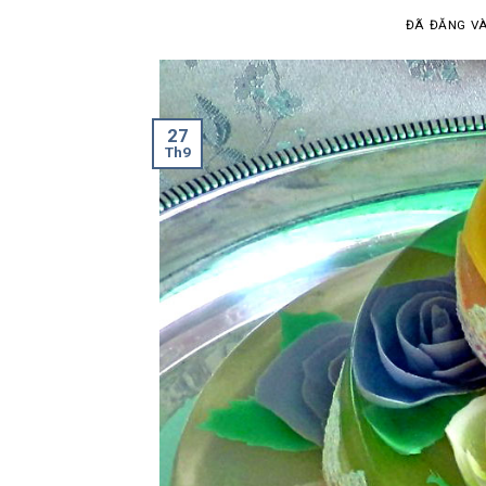
ĐÃ ĐĂNG V
27
Th9