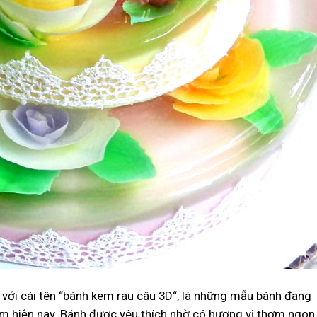
 với cái tên “bánh kem rau câu 3D“, là những mẫu bánh đang
em hiện nay. Bánh được yêu thích nhờ có hương vị thơm ngon,