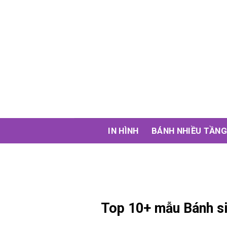
Skip
to
content
IN HÌNH
BÁNH NHIỀU TẦN
Top 10+ mẫu Bánh si