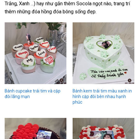
Trắng, Xanh …) hay như gắn thêm Socola ngọt nào, trang trí
thêm những đóa hồng đóa bông sống đẹp.
Bánh cupcake trái tim và cặp
Bánh kem trái tim màu xanh in
đôi lãng mạn
hình cặp đôi bên nhau hạnh
phúc