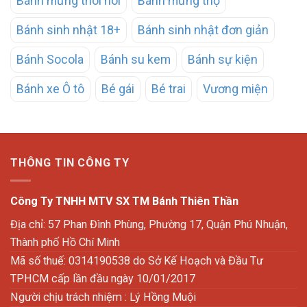
Bánh mừng thôi nôi
Bánh mừng thọ
Bánh sinh nhật 18+
Bánh sinh nhật đơn giản
Bánh Socola
Bánh su kem
Bánh sự kiện
Bánh xe Ô tô
Bé gái
Bé trai
Vương miện
THÔNG TIN CÔNG TY
Công Ty TNHH MTV SX TM Bánh Thiên Thần
Địa chỉ: 57 Phan Đình Phùng, Phường 17, Quận Phú Nhuận,
Thành phố Hồ Chí Minh
Mã số thuế: 0314190538 do Sở Kế Hoạch và Đầu Tư
TPHCM cấp lần đầu ngày 10/01/2017
Người chịu trách nhiệm : Lý Hồng Muội