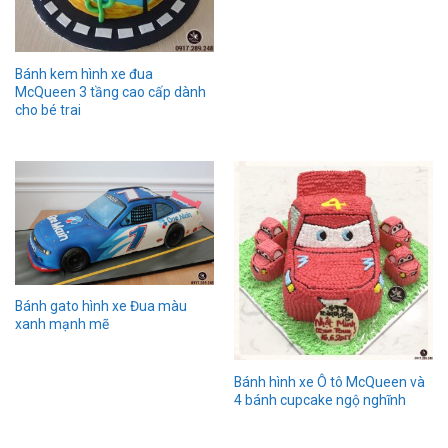
Bánh kem hình xe đua
McQueen 3 tầng cao cấp dành
cho bé trai
Bánh gato hình xe Đua màu
xanh mạnh mẽ
Bánh hình xe Ô tô McQueen và
4 bánh cupcake ngộ nghĩnh