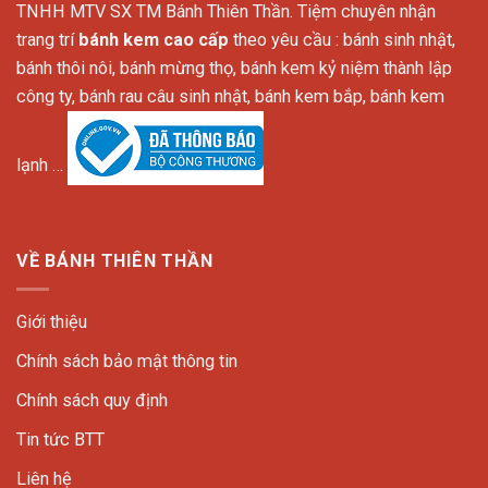
TNHH MTV SX TM Bánh Thiên Thần. Tiệm chuyên nhận
trang trí
bánh kem cao cấp
theo yêu cầu : bánh sinh nhật,
bánh thôi nôi, bánh mừng thọ, bánh kem kỷ niệm thành lập
công ty, bánh rau câu sinh nhật, bánh kem bắp, bánh kem
lạnh …
VỀ BÁNH THIÊN THẦN
Giới thiệu
Chính sách bảo mật thông tin
Chính sách quy định
Tin tức BTT
Liên hệ