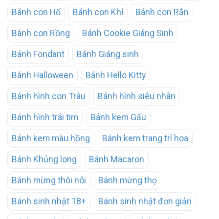
Bánh con Hổ
Bánh con Khỉ
Bánh con Rắn
Bánh con Rồng
Bánh Cookie Giáng Sinh
Bánh Fondant
Bánh Giáng sinh
Bánh Halloween
Bánh Hello Kitty
Bánh hình con Trâu
Bánh hình siêu nhân
Bánh hình trái tim
Bánh kem Gấu
Bánh kem màu hồng
Bánh kem trang trí hoa
Bánh Khủng long
Bánh Macaron
Bánh mừng thôi nôi
Bánh mừng thọ
Bánh sinh nhật 18+
Bánh sinh nhật đơn giản