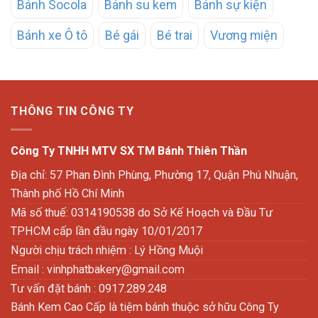
Bánh Socola
Bánh su kem
Bánh sự kiện
Bánh xe Ô tô
Bé gái
Bé trai
Vương miện
THÔNG TIN CÔNG TY
Công Ty TNHH MTV SX TM Bánh Thiên Thần
Địa chỉ: 57 Phan Đình Phùng, Phường 17, Quận Phú Nhuận,
Thành phố Hồ Chí Minh
Mã số thuế: 0314190538 do Sở Kế Hoạch và Đầu Tư
TPHCM cấp lần đầu ngày 10/01/2017
Người chịu trách nhiệm : Lý Hồng Muội
Email :
vinhphatbakery@gmail.com
Tư vấn đặt bánh : 0917.289.248
Bánh Kem Cao Cấp là tiệm bánh thuộc sở hữu Công Ty