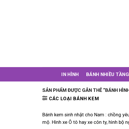
Skip
to
content
IN HÌNH
BÁNH NHIỀU TẦN
SẢN PHẨM ĐƯỢC GẮN THẺ “BÁNH HÌNH
CÁC LOẠI BÁNH KEM
Bánh kem sinh nhật cho Nam : chồng yêu, 
mộ. Hình xe Ô tô hay xe côn ty, hình bộ 