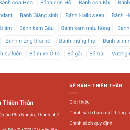
Bánh con Heo
Bánh con Hổ
Bánh con Khỉ
Bánh
ndant
Bánh Giáng sinh
Bánh Halloween
Bánh He
ái tim
Bánh kem Gấu
Bánh kem màu hồng
Bánh 
Bánh mừng thôi nôi
Bánh mừng thọ
Bánh sinh 
h sự kiện
Bánh xe Ô tô
Bé gái
Bé trai
Vương 
VỀ BÁNH THIÊN THẦN
Giới thiệu
 Thiên Thần
Chính sách bảo mật thông t
, Quận Phú Nhuận, Thành phố
Chính sách quy định
h và Đầu Tư TPHCM cấp lần