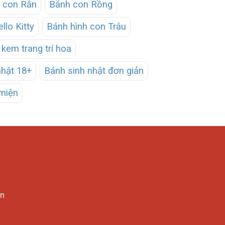
 con Rắn
Bánh con Rồng
llo Kitty
Bánh hình con Trâu
kem trang trí hoa
nhật 18+
Bánh sinh nhật đơn giản
miện
in