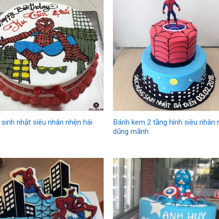
sinh nhật siêu nhân nhện hài
Bánh kem 2 tầng hình siêu nhân
dũng mãnh