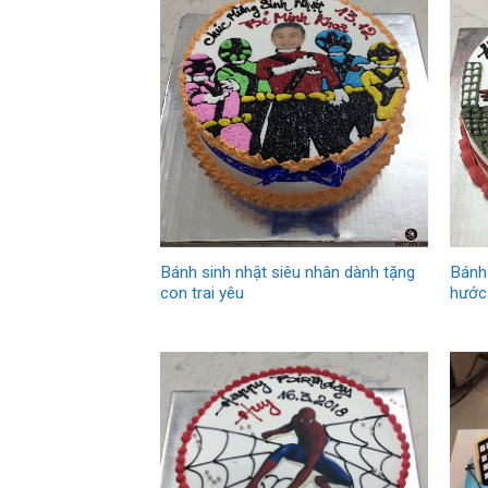
Bánh sinh nhật siêu nhân dành tặng
Bánh 
con trai yêu
hước