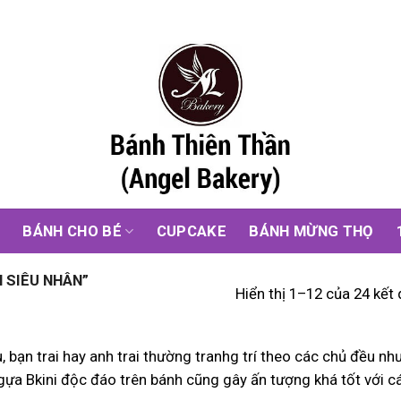
G
BÁNH CHO BÉ
CUPCAKE
BÁNH MỪNG THỌ
 SIÊU NHÂN”
Hiển thị 1–12 của 24 kết
bạn trai hay anh trai thường tranhg trí theo các chủ đều như
ngựa Bkini độc đáo trên bánh cũng gây ấn tượng khá tốt với 