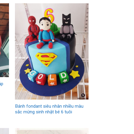
áp
Bánh fondant siêu nhân nhiều màu
sắc mừng sinh nhật bé 6 tuôi