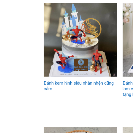
Bánh kem hình siêu nhân nhện dũng
Bánh
cảm
lam v
tặng 