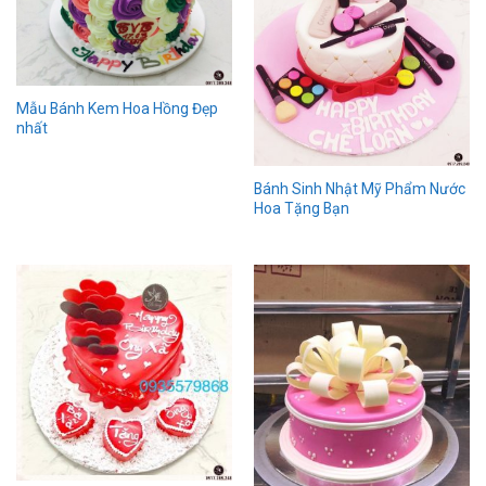
Mẫu Bánh Kem Hoa Hồng Đẹp
nhất
Bánh Sinh Nhật Mỹ Phẩm Nước
Hoa Tặng Bạn