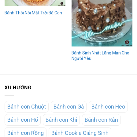
Bánh Thôi Nôi Mặt Trời Bé Con
Bánh Sinh Nhật Lãng Mạn Cho
Người Yêu
XU HƯỚNG
Bánh con Chuột
Bánh con Gà
Bánh con Heo
Bánh con Hổ
Bánh con Khỉ
Bánh con Rắn
Bánh con Rồng
Bánh Cookie Giáng Sinh