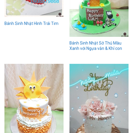
Bánh Sinh Nhật Hình Trái Tim
Bánh Sinh Nhật Sở Thú Màu
Xanh với Ngựa vằn & Khỉ con