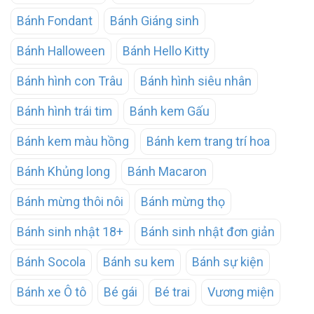
Bánh Fondant
Bánh Giáng sinh
Bánh Halloween
Bánh Hello Kitty
Bánh hình con Trâu
Bánh hình siêu nhân
Bánh hình trái tim
Bánh kem Gấu
Bánh kem màu hồng
Bánh kem trang trí hoa
Bánh Khủng long
Bánh Macaron
Bánh mừng thôi nôi
Bánh mừng thọ
Bánh sinh nhật 18+
Bánh sinh nhật đơn giản
Bánh Socola
Bánh su kem
Bánh sự kiện
Bánh xe Ô tô
Bé gái
Bé trai
Vương miện