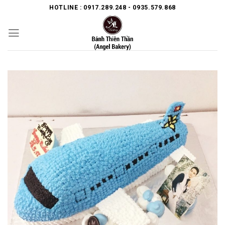
Skip
HOTLINE : 0917.289.248 - 0935.579.868
to
content