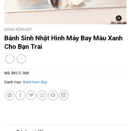
BÁNH KEM ĐẸP
Bánh Sinh Nhật Hình Máy Bay Màu Xanh
Cho Bạn Trai
Mã:
BKCC-568
Danh mục:
Bánh kem đẹp