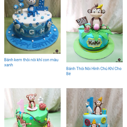
Bánh kem thôi nôi khỉ con màu
xanh
Bánh Thôi Nôi Hình Chú Khỉ Cho
Bé