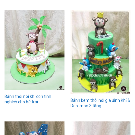
Bánh thôi nôi khỉ con tinh
Bánh kem thôi nôi gia đinh Khỉ &
nghịch cho bé trai
Doremon 3 tầng