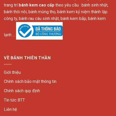
trang trí
bánh kem cao cấp
theo yêu cầu : bánh sinh nhật,
bánh thôi nôi, bánh mừng thọ, bánh kem kỷ niệm thành lập
công ty, bánh rau câu sinh nhật, bánh kem bắp, bánh kem
lạnh …
VỀ BÁNH THIÊN THẦN
Giới thiệu
Chính sách bảo mật thông tin
Chính sách quy định
Tin tức BTT
Liên hệ