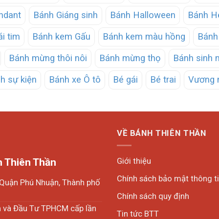
ndant
Bánh Giáng sinh
Bánh Halloween
Bánh He
ái tim
Bánh kem Gấu
Bánh kem màu hồng
Bánh 
Bánh mừng thôi nôi
Bánh mừng thọ
Bánh sinh 
h sự kiện
Bánh xe Ô tô
Bé gái
Bé trai
Vương 
VỀ BÁNH THIÊN THẦN
Giới thiệu
 Thiên Thần
Chính sách bảo mật thông t
, Quận Phú Nhuận, Thành phố
Chính sách quy định
h và Đầu Tư TPHCM cấp lần
Tin tức BTT