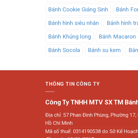
Bánh Cookie Giáng Sinh
Bánh Fo
Bánh hình siêu nhân
Bánh hình tr
Bánh Khủng long
Bánh Macaron
Bánh Socola
Bánh su kem
Bán
THÔNG TIN CÔNG TY
Công Ty TNHH MTV SX TM Bánh
Địa chỉ: 57 Phan Đình Phùng, Phường 17
Hồ Chí Minh
Mã số thuế: 0314190538 do Sở Kế Hoạc