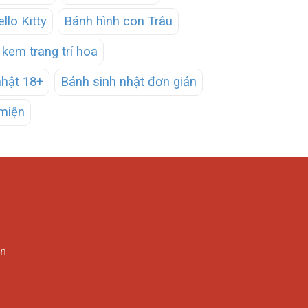
llo Kitty
Bánh hình con Trâu
kem trang trí hoa
nhật 18+
Bánh sinh nhật đơn giản
miện
in