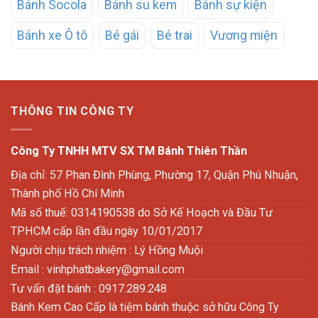
Bánh Socola
Bánh su kem
Bánh sự kiện
Bánh xe Ô tô
Bé gái
Bé trai
Vương miện
THÔNG TIN CÔNG TY
Công Ty TNHH MTV SX TM Bánh Thiên Thần
Địa chỉ: 57 Phan Đình Phùng, Phường 17, Quận Phú Nhuận,
Thành phố Hồ Chí Minh
Mã số thuế: 0314190538 do Sở Kế Hoạch và Đầu Tư
TPHCM cấp lần đầu ngày 10/01/2017
Người chịu trách nhiệm : Lý Hồng Muội
Email :
vinhphatbakery@gmail.com
Tư vấn đặt bánh : 0917.289.248
Bánh Kem Cao Cấp là tiệm bánh thuộc sở hữu Công Ty