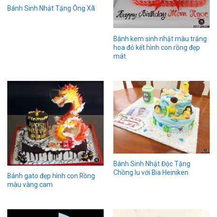
Bánh Sinh Nhật Tặng Ông Xã
Bánh kem sinh nhật màu trắng
hoa đỏ kết hình con rồng đẹp
mát
Bánh Sinh Nhật Độc Tặng
Chồng Iu với Bia Heiniken
Bánh gato đẹp hình con Rồng
màu vàng cam