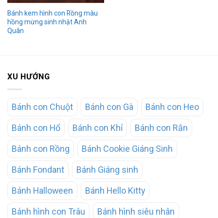
Bánh kem hình con Rồng màu
hồng mừng sinh nhật Anh
Quân
XU HƯỚNG
Bánh con Chuột
Bánh con Gà
Bánh con Heo
Bánh con Hổ
Bánh con Khỉ
Bánh con Rắn
Bánh con Rồng
Bánh Cookie Giáng Sinh
Bánh Fondant
Bánh Giáng sinh
Bánh Halloween
Bánh Hello Kitty
Bánh hình con Trâu
Bánh hình siêu nhân