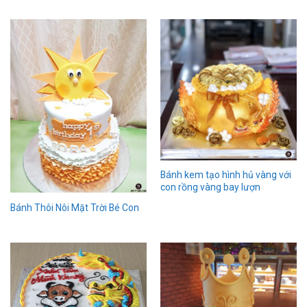
Bánh kem tạo hình hủ vàng với
con rồng vàng bay lượn
Bánh Thôi Nôi Mặt Trời Bé Con