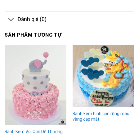
Đánh giá (0)
SẢN PHẨM TƯƠNG TỰ
Bánh kem hình con rồng màu
vàng đẹp mắt
Bánh Kem Voi Con Dễ Thương