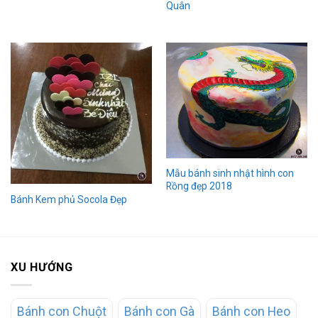
Quân
Mẫu bánh sinh nhật hình con
Rồng đẹp 2018
Bánh Kem phủ Socola Đẹp
XU HƯỚNG
Bánh con Chuột
Bánh con Gà
Bánh con Heo