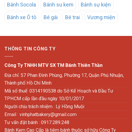
Bánh Socola
Bánh su kem
Bánh sự kiện
Bánh xe Ô tô
Bé gái
Bé trai
Vương miện
THÔNG TIN CÔNG TY
Công Ty TNHH MTV SX TM Bánh Thiên Thần
Địa chỉ: 57 Phan Đình Phùng, Phường 17, Quận Phú Nhuận,
Thành phố Hồ Chí Minh
Mã số thuế: 0314190538 do Sở Kế Hoạch và Đầu Tư
TPHCM cấp lần đầu ngày 10/01/2017
Người chịu trách nhiệm : Lý Hồng Muội
Email :
vinhphatbakery@gmail.com
Tư vấn đặt bánh : 0917.289.248
Bánh Kem Cao Cấp là tiệm bánh thuộc sở hữu Công Ty