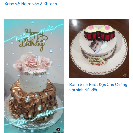
Xanh với Ngựa vằn & Khỉ con
Bánh Sinh Nhật Độc Cho Chồng
với hình Núi đôi