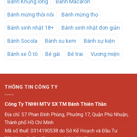
Bánh Khủng long
Bánh Macaron
Bánh mừng thôi nôi
Bánh mừng thọ
Bánh sinh nhật 18+
Bánh sinh nhật đơn giản
Bánh Socola
Bánh su kem
Bánh sự kiện
Bánh xe Ô tô
Bé gái
Bé trai
Vương miện
THÔNG TIN CÔNG TY
Công Ty TNHH MTV SX TM Bánh Thiên Thần
Địa chỉ: 57 Phan Đình Phùng, Phường 17, Quận Phú Nhuận,
Thành phố Hồ Chí Minh
Mã số thuế: 0314190538 do Sở Kế Hoạch và Đầu Tư