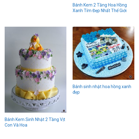
Bánh Kem 2 Tầng Hoa Hồng
Xanh Tím Đẹp Nhất Thế Giới
Bánh sinh nhật hoa hồng xanh
đẹp
Bánh Kem Sinh Nhật 2 Tầng Vịt
Con Và Hoa