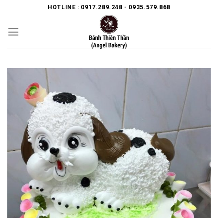
Skip
HOTLINE : 0917.289.248 - 0935.579.868
to
content