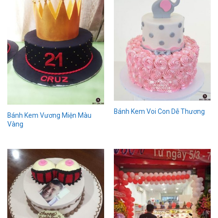
Bánh Kem Voi Con Dễ Thương
Bánh Kem Vương Miện Màu
Vàng