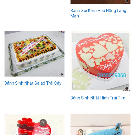
Bánh Xôi Kem Hoa Hồng Lãng
Mạn
Bánh Sinh Nhật Salad Trái Cây
Bánh Sinh Nhật Hình Trái Tim