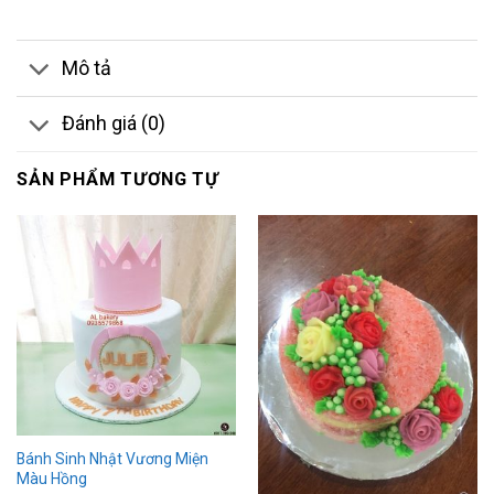
Mô tả
Đánh giá (0)
SẢN PHẨM TƯƠNG TỰ
Bánh Sinh Nhật Vương Miện
Màu Hồng