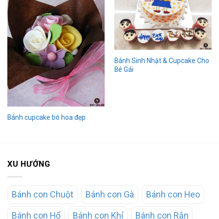
Bánh Sinh Nhật & Cupcake Cho
Bé Gái
Bánh cupcake bó hoa đẹp
XU HƯỚNG
Bánh con Chuột
Bánh con Gà
Bánh con Heo
Bánh con Hổ
Bánh con Khỉ
Bánh con Rắn