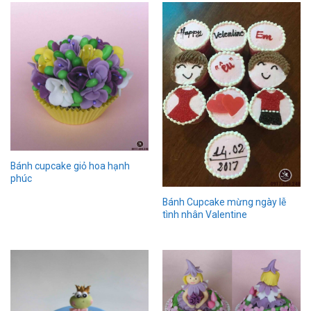
Bánh cupcake giỏ hoa hạnh
phúc
Bánh Cupcake mừng ngày lễ
tình nhân Valentine