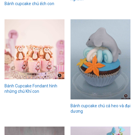
Bánh cupcake chú ếch con
Bánh Cupcake Fondant hình
những chú Khỉ con
Bánh cupcake chú cá heo và đại
dương