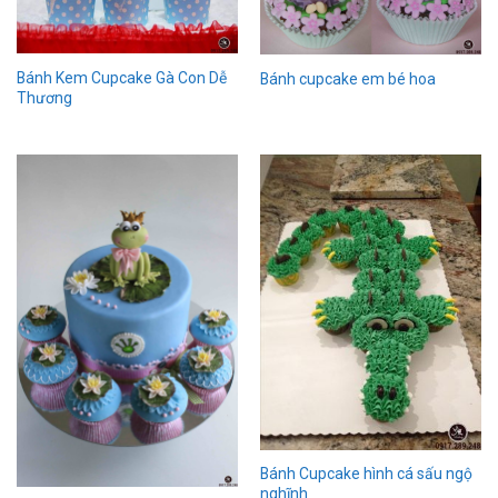
Bánh Kem Cupcake Gà Con Dễ
Bánh cupcake em bé hoa
Thương
Bánh Cupcake hình cá sấu ngộ
nghĩnh