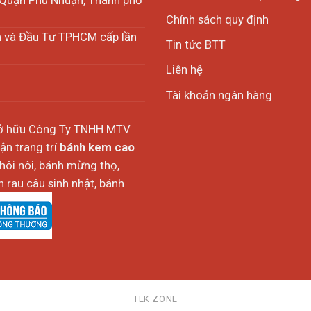
Chính sách quy định
h và Đầu Tư TPHCM cấp lần
Tin tức BTT
Liên hệ
Tài khoản ngân hàng
sở hữu Công Ty TNHH MTV
n trang trí
bánh kem cao
thôi nôi, bánh mừng thọ,
 rau câu sinh nhật, bánh
TEK ZONE