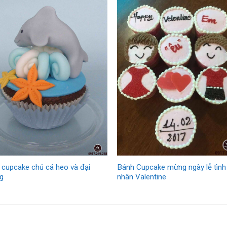
 cupcake chú cá heo và đại
Bánh Cupcake mừng ngày lễ tình
g
nhân Valentine