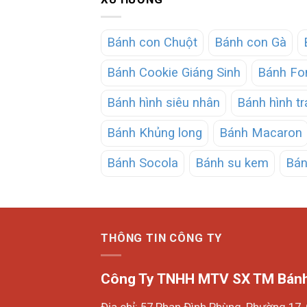
Bánh con Chuột
Bánh con Gà
Bánh Cookie Giáng Sinh
Bánh Fo
Bánh hình siêu nhân
Bánh hình tr
Bánh Khủng long
Bánh Macaron
Bánh Socola
Bánh su kem
Bán
THÔNG TIN CÔNG TY
Công Ty TNHH MTV SX TM Bánh
Địa chỉ: 57 Phan Đình Phùng, Phường 17