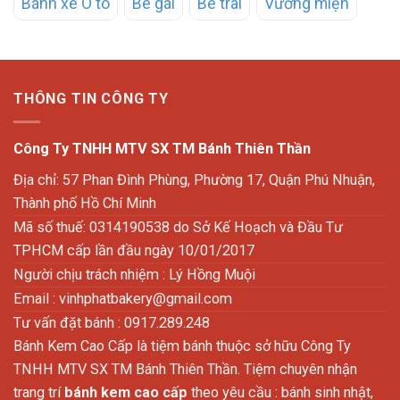
Bánh xe Ô tô
Bé gái
Bé trai
Vương miện
THÔNG TIN CÔNG TY
Công Ty TNHH MTV SX TM Bánh Thiên Thần
Địa chỉ: 57 Phan Đình Phùng, Phường 17, Quận Phú Nhuận,
Thành phố Hồ Chí Minh
Mã số thuế: 0314190538 do Sở Kế Hoạch và Đầu Tư
TPHCM cấp lần đầu ngày 10/01/2017
Người chịu trách nhiệm : Lý Hồng Muội
Email :
vinhphatbakery@gmail.com
Tư vấn đặt bánh : 0917.289.248
Bánh Kem Cao Cấp là tiệm bánh thuộc sở hữu Công Ty
TNHH MTV SX TM Bánh Thiên Thần. Tiệm chuyên nhận
trang trí
bánh kem cao cấp
theo yêu cầu : bánh sinh nhật,