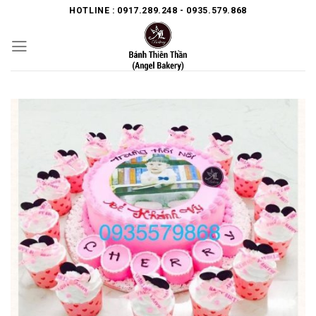
Skip
HOTLINE : 0917.289.248 - 0935.579.868
to
content