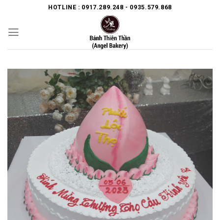
Skip
HOTLINE : 0917.289.248 - 0935.579.868
to
content