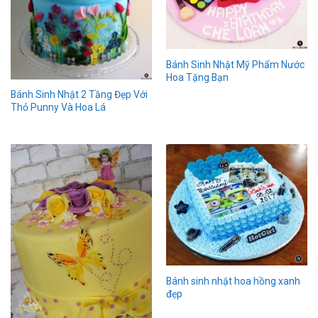
Bánh Sinh Nhật Mỹ Phẩm Nước
Hoa Tặng Bạn
Bánh Sinh Nhật 2 Tầng Đẹp Với
Thỏ Punny Và Hoa Lá
Bánh sinh nhật hoa hồng xanh
đẹp