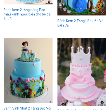
Bánh kem 2 tầng nàng Elsa
màu xanh nước biển cho bé gái
5 tuổi
Bánh Kem 2 Tầng Hòn Đảo Và
Biển Cả
Bánh Sinh Nhật 2 Tầng Đẹp Với