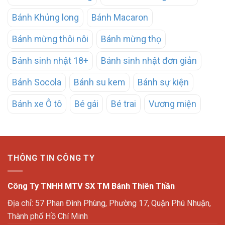
Bánh Khủng long
Bánh Macaron
Bánh mừng thôi nôi
Bánh mừng thọ
Bánh sinh nhật 18+
Bánh sinh nhật đơn giản
Bánh Socola
Bánh su kem
Bánh sự kiện
Bánh xe Ô tô
Bé gái
Bé trai
Vương miện
THÔNG TIN CÔNG TY
Công Ty TNHH MTV SX TM Bánh Thiên Thần
Địa chỉ: 57 Phan Đình Phùng, Phường 17, Quận Phú Nhuận,
Thành phố Hồ Chí Minh