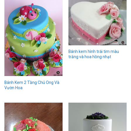
Bánh kem hình trái tim màu
trắng và hoa hồng nhạt
Bánh Kem 2 Tầng Chú Ong Và
Vườn Hoa