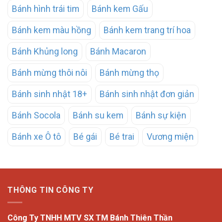
Bánh hình trái tim
Bánh kem Gấu
Bánh kem màu hồng
Bánh kem trang trí hoa
Bánh Khủng long
Bánh Macaron
Bánh mừng thôi nôi
Bánh mừng thọ
Bánh sinh nhật 18+
Bánh sinh nhật đơn giản
Bánh Socola
Bánh su kem
Bánh sự kiện
Bánh xe Ô tô
Bé gái
Bé trai
Vương miện
THÔNG TIN CÔNG TY
Công Ty TNHH MTV SX TM Bánh Thiên Thần