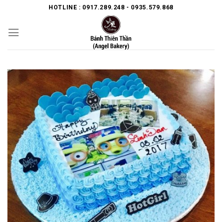
Skip
HOTLINE : 0917.289.248 - 0935.579.868
to
content