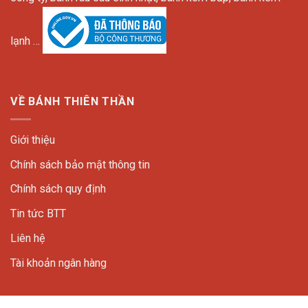
lạnh …
VỀ BÁNH THIÊN THẦN
Giới thiệu
Chính sách bảo mật thông tin
Chính sách quy định
Tin tức BTT
Liên hệ
Tài khoản ngân hàng