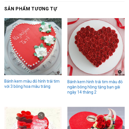
SẢN PHẨM TƯƠNG TỰ
Bánh kem màu đỏ hình trái tim
Bánh kem hình trái tim màu đỏ
với 3 bông hoa màu trắng
ngàn bông hồng tặng bạn gái
ngày 14 tháng 2