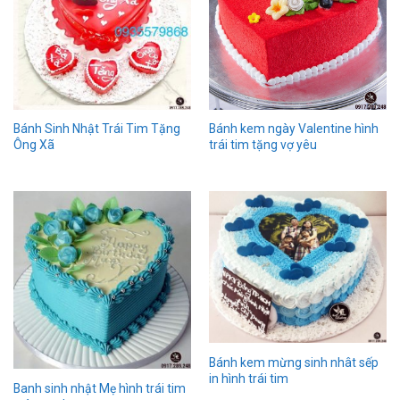
Bánh Sinh Nhật Trái Tim Tặng
Bánh kem ngày Valentine hình
Ông Xã
trái tim tặng vợ yêu
Bánh kem mừng sinh nhât sếp
in hình trái tim
Banh sinh nhật Mẹ hình trái tim