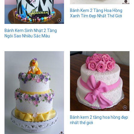
Bánh Kem 2 Tầng Hoa Hồng
Xanh Tím Đẹp Nhất Thế Giới
Bánh Kem Sinh Nhật 2 Tầng
Ngôi Sao Nhiều Sắc Màu
Bánh kem 2 tầng hoa hồng đẹp
nhất thế giới