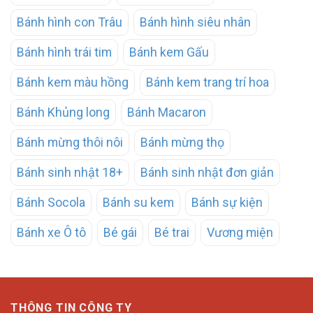
Bánh hình con Trâu
Bánh hình siêu nhân
Bánh hình trái tim
Bánh kem Gấu
Bánh kem màu hồng
Bánh kem trang trí hoa
Bánh Khủng long
Bánh Macaron
Bánh mừng thôi nôi
Bánh mừng thọ
Bánh sinh nhật 18+
Bánh sinh nhật đơn giản
Bánh Socola
Bánh su kem
Bánh sự kiện
Bánh xe Ô tô
Bé gái
Bé trai
Vương miện
THÔNG TIN CÔNG TY