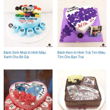
Bánh Sinh Nhật In Hình Màu
Bánh Kem In Hình Trái Tim Màu
Xanh Cho Bé Gái
Tím Cho Bạn Trai