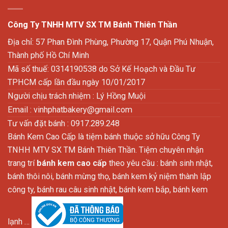
Công Ty TNHH MTV SX TM Bánh Thiên Thần
Địa chỉ: 57 Phan Đình Phùng, Phường 17, Quận Phú Nhuận,
Thành phố Hồ Chí Minh
Mã số thuế: 0314190538 do Sở Kế Hoạch và Đầu Tư
TPHCM cấp lần đầu ngày 10/01/2017
Người chịu trách nhiệm : Lý Hồng Muội
Email :
vinhphatbakery@gmail.com
Tư vấn đặt bánh : 0917.289.248
Bánh Kem Cao Cấp là tiệm bánh thuộc sở hữu Công Ty
TNHH MTV SX TM Bánh Thiên Thần. Tiệm chuyên nhận
trang trí
bánh kem cao cấp
theo yêu cầu : bánh sinh nhật,
bánh thôi nôi, bánh mừng thọ, bánh kem kỷ niệm thành lập
công ty, bánh rau câu sinh nhật, bánh kem bắp, bánh kem
lạnh …