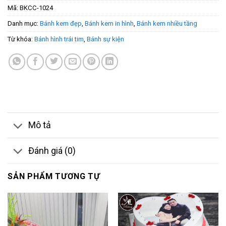
Mã:
BKCC-1024
Danh mục:
Bánh kem đẹp
,
Bánh kem in hình
,
Bánh kem nhiều tầng
Từ khóa:
Bánh hình trái tim
,
Bánh sự kiện
Mô tả
Đánh giá (0)
SẢN PHẨM TƯƠNG TỰ