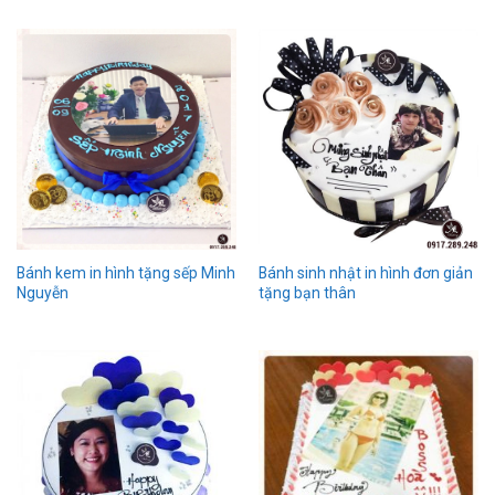
Bánh kem in hình tặng sếp Minh
Bánh sinh nhật in hình đơn giản
Nguyễn
tặng bạn thân