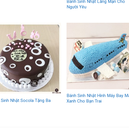
Bánh Sinh Nhật Lãng Mạn Cho
Người Yêu
Bánh Sinh Nhật Hình Máy Bay M
 Sinh Nhật Socola Tặng Ba
Xanh Cho Bạn Trai