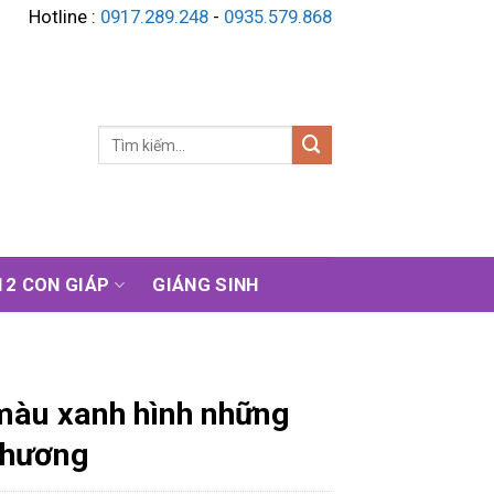
Hotline :
0917.289.248
-
0935.579.868
Tìm
kiếm:
12 CON GIÁP
GIÁNG SINH
màu xanh hình những
thương