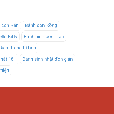
 con Rắn
Bánh con Rồng
llo Kitty
Bánh hình con Trâu
kem trang trí hoa
nhật 18+
Bánh sinh nhật đơn giản
miện