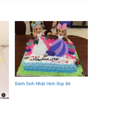
Bánh Sinh Nhật Hình Búp Bê