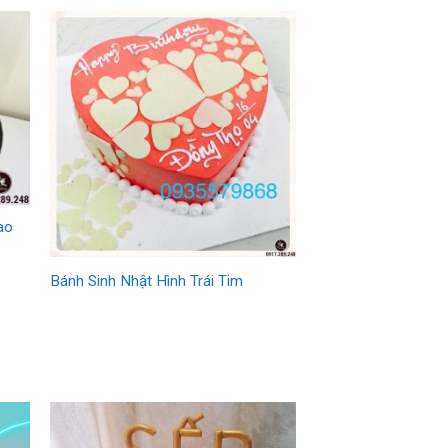
ao
Bánh Sinh Nhật Hình Trái Tim