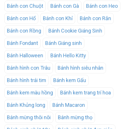
Bánh con Chuột
Bánh con Gà
Bánh con Heo
Bánh con Hổ
Bánh con Khỉ
Bánh con Rắn
Bánh con Rồng
Bánh Cookie Giáng Sinh
Bánh Fondant
Bánh Giáng sinh
Bánh Halloween
Bánh Hello Kitty
Bánh hình con Trâu
Bánh hình siêu nhân
Bánh hình trái tim
Bánh kem Gấu
Bánh kem màu hồng
Bánh kem trang trí hoa
Bánh Khủng long
Bánh Macaron
Bánh mừng thôi nôi
Bánh mừng thọ