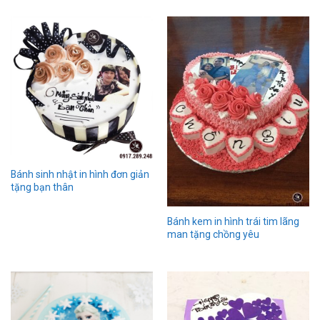
Bánh sinh nhật in hình đơn giản
tặng bạn thân
Bánh kem in hình trái tim lãng
man tặng chồng yêu