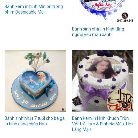
Bánh kem in hình Minion trong
phim Despicable Me
Bánh sinh nhật in hình tặng
người yêu màu xanh
Bánh Kem In Hình Khuôn Tròn
Bánh sinh nhật 7 tuổi cho bé gái
Với Trái Tim & Đính Nơ Màu Tím
in hình công chúa Elsa
Lãng Mạn