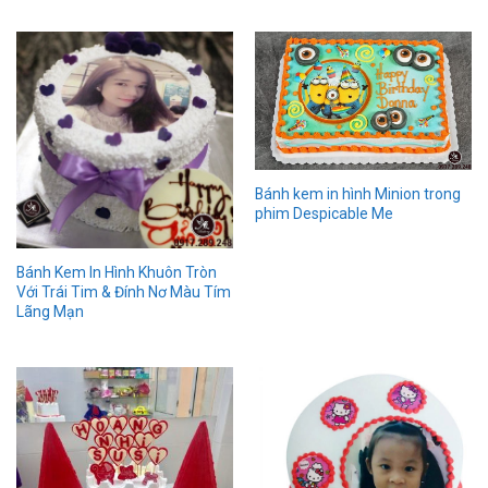
Bánh kem in hình Minion trong
phim Despicable Me
Bánh Kem In Hình Khuôn Tròn
Với Trái Tim & Đính Nơ Màu Tím
Lãng Mạn