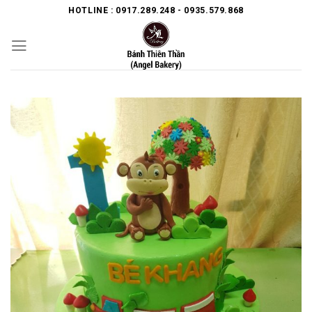
Skip
HOTLINE : 0917.289.248 - 0935.579.868
to
content