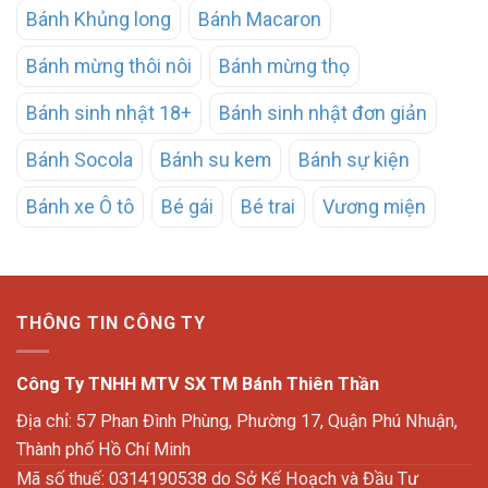
Bánh Khủng long
Bánh Macaron
Bánh mừng thôi nôi
Bánh mừng thọ
Bánh sinh nhật 18+
Bánh sinh nhật đơn giản
Bánh Socola
Bánh su kem
Bánh sự kiện
Bánh xe Ô tô
Bé gái
Bé trai
Vương miện
THÔNG TIN CÔNG TY
Công Ty TNHH MTV SX TM Bánh Thiên Thần
Địa chỉ: 57 Phan Đình Phùng, Phường 17, Quận Phú Nhuận,
Thành phố Hồ Chí Minh
Mã số thuế: 0314190538 do Sở Kế Hoạch và Đầu Tư