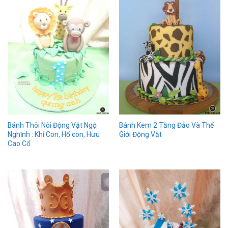
Bánh Thôi Nôi Động Vật Ngộ
Bánh Kem 2 Tầng Đảo Và Thế
Nghĩnh : Khỉ Con, Hổ con, Hưu
Giới Động Vật
Cao Cổ