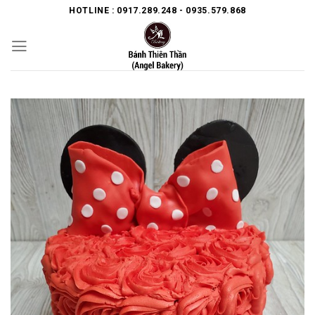
Skip
HOTLINE : 0917.289.248 - 0935.579.868
to
content