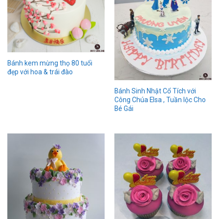
Bánh kem mừng thọ 80 tuổi
đẹp với hoa & trái đào
Bánh Sinh Nhật Cổ Tích với
Công Chúa Elsa , Tuần lộc Cho
Bé Gái