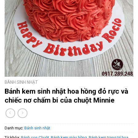
BÁNH SINH NHẬT
Bánh kem sinh nhật hoa hồng đỏ rực và
chiếc nơ chấm bi của chuột Minnie
Danh mục:
Bánh sinh nhật
Từ khóa:
Bánh con Chuột
,
Bánh kem màu hồng
,
Bánh kem trang trí hoa