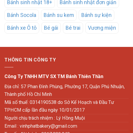
Bánh sinh nhật 18+
Bánh sinh nhật đơn giản
Bánh Socola
Bánh su kem
Bánh sự kiện
Bánh xe Ô tô
Bé gái
Bé trai
Vương miện
THÔNG TIN CÔNG TY
Công Ty TNHH MTV SX TM Bánh Thiên Thần
Địa chỉ: 57 Phan Đình Phùng, Phường 17, Quận Phú Nhuận,
Thành phố Hồ Chí Minh
Mã số thuế: 0314190538 do Sở Kế Hoạch và Đầu Tư
TPHCM cấp lần đầu ngày 10/01/2017
Người chịu trách nhiệm : Lý Hồng Muội
Email :
vinhphatbakery@gmail.com