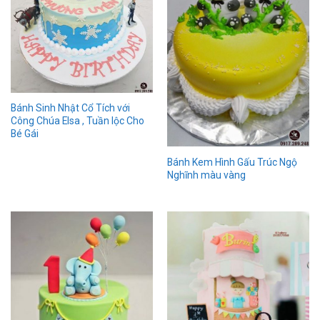
Bánh Sinh Nhật Cổ Tích với
Công Chúa Elsa , Tuần lộc Cho
Bé Gái
Bánh Kem Hình Gấu Trúc Ngộ
Nghĩnh màu vàng