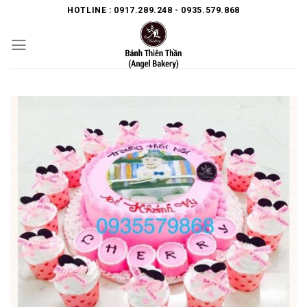
Skip
HOTLINE : 0917.289.248 - 0935.579.868
to
content