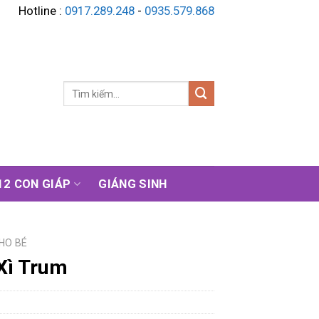
Hotline :
0917.289.248
-
0935.579.868
Tìm
kiếm:
12 CON GIÁP
GIÁNG SINH
HO BÉ
Xì Trum