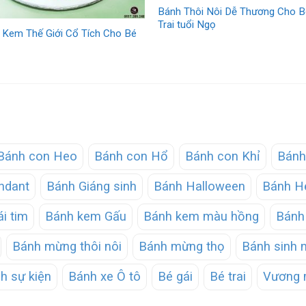
Bánh Thôi Nôi Dễ Thương Cho B
Trai tuổi Ngọ
 Kem Thế Giới Cổ Tích Cho Bé
Bánh con Heo
Bánh con Hổ
Bánh con Khỉ
Bánh
ndant
Bánh Giáng sinh
Bánh Halloween
Bánh He
ái tim
Bánh kem Gấu
Bánh kem màu hồng
Bánh 
Bánh mừng thôi nôi
Bánh mừng thọ
Bánh sinh 
h sự kiện
Bánh xe Ô tô
Bé gái
Bé trai
Vương 