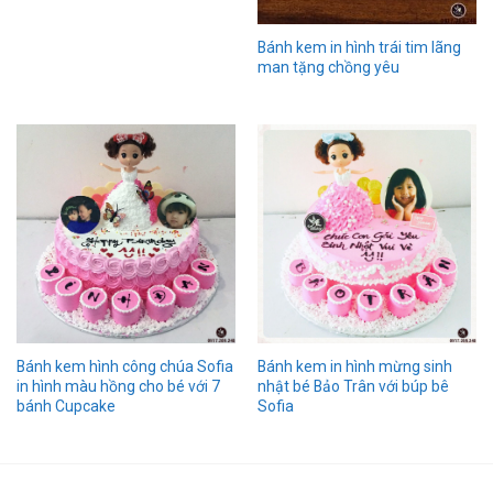
Bánh kem in hình trái tim lãng
man tặng chồng yêu
Bánh kem hình công chúa Sofia
Bánh kem in hình mừng sinh
in hình màu hồng cho bé với 7
nhật bé Bảo Trân với búp bê
bánh Cupcake
Sofia