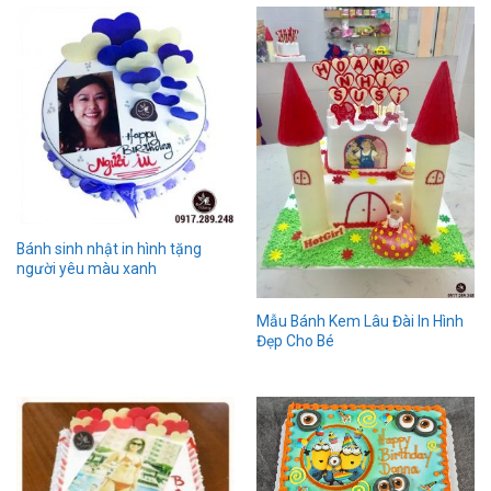
Bánh sinh nhật in hình tặng
người yêu màu xanh
Mẫu Bánh Kem Lâu Đài In Hình
Đẹp Cho Bé