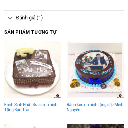
Đánh giá (1)
SẢN PHẨM TƯƠNG TỰ
Bánh Sinh Nhật Socola in hình
Bánh kem in hình tặng sếp Minh
Tặng Bạn Trai
Nguyễn