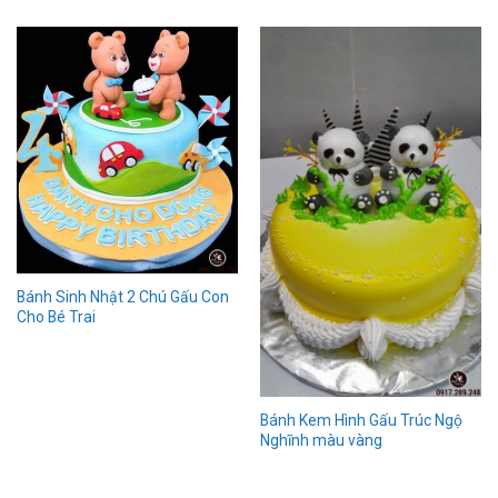
Bánh Sinh Nhật 2 Chú Gấu Con
Cho Bé Trai
Bánh Kem Hình Gấu Trúc Ngộ
Nghĩnh màu vàng