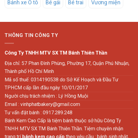
Bánh xe Ô tô
Bé gái
Bé trai
Vương miện
THÔNG TIN CÔNG TY
Công Ty TNHH MTV SX TM Bánh Thiên Thần
Địa chỉ: 57 Phan Đình Phùng, Phường 17, Quận Phú Nhuận,
Thành phố Hồ Chí Minh
Mã số thuế: 0314190538 do Sở Kế Hoạch và Đầu Tư
TPHCM cấp lần đầu ngày 10/01/2017
Người chịu trách nhiệm : Lý Hồng Muội
Email :
vinhphatbakery@gmail.com
Tư vấn đặt bánh : 0917.289.248
Bánh Kem Cao Cấp là tiệm bánh thuộc sở hữu Công Ty
TNHH MTV SX TM Bánh Thiên Thần. Tiệm chuyên nhận
trang trí
bánh kem cao cấp
theo yêu cầu : bánh sinh nhật,