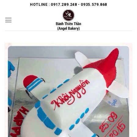
Skip
HOTLINE : 0917.289.248 - 0935.579.868
to
content