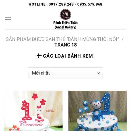
Skip
HOTLINE : 0917.289.248 - 0935.579.868
to
content
SẢN PHẨM ĐƯỢC GẮN THẺ “BÁNH MỪNG THÔI NÔI”
/
TRANG 18
CÁC LOẠI BÁNH KEM