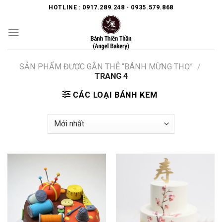
Skip
HOTLINE : 0917.289.248 - 0935.579.868
to
content
SẢN PHẨM ĐƯỢC GẮN THẺ “BÁNH MỪNG THỌ”
/
TRANG 4
CÁC LOẠI BÁNH KEM