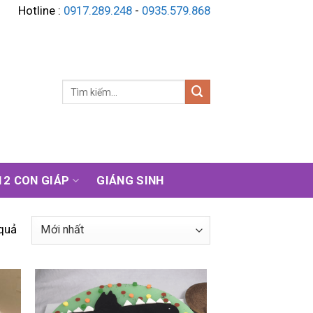
Hotline :
0917.289.248
-
0935.579.868
Tìm
kiếm:
12 CON GIÁP
GIÁNG SINH
 quả