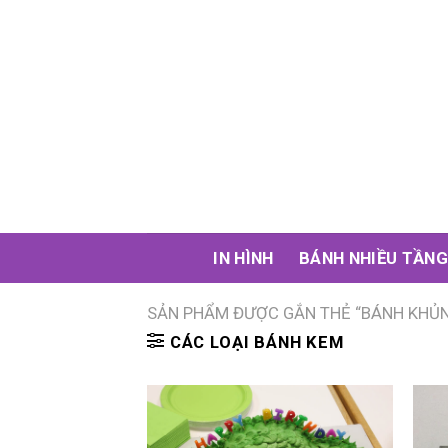
Skip
to
content
IN HÌNH
BÁNH NHIỀU TẦN
SẢN PHẨM ĐƯỢC GẮN THẺ “BÁNH KHỦ
CÁC LOẠI BÁNH KEM