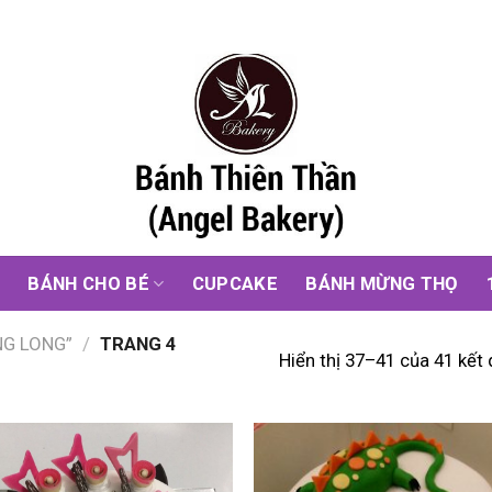
G
BÁNH CHO BÉ
CUPCAKE
BÁNH MỪNG THỌ
NG LONG”
/
TRANG 4
Hiển thị 37–41 của 41 kết