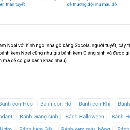
iên thần tuyết
dễ thương đội mũ màu đỏ
m Noel với hình ngôi nhà gỗ bằng Socola, người tuyết, cây th
 bánh kem Noel cũng như giá bánh kem Giáng sinh và được gi
nh mà sẽ có giá bánh khác nhau).
Bánh con Heo
Bánh con Hổ
Bánh con Khỉ
Bánh
ndant
Bánh Giáng sinh
Bánh Halloween
Bánh He
ái tim
Bánh kem Gấu
Bánh kem màu hồng
Bánh 