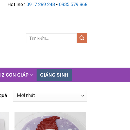
Hotline :
0917.289.248
-
0935.579.868
Tìm
kiếm:
12 CON GIÁP
GIÁNG SINH
 quả