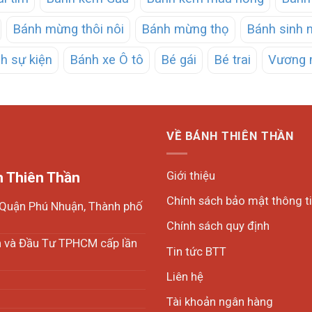
Bánh mừng thôi nôi
Bánh mừng thọ
Bánh sinh 
h sự kiện
Bánh xe Ô tô
Bé gái
Bé trai
Vương 
VỀ BÁNH THIÊN THẦN
Giới thiệu
 Thiên Thần
Chính sách bảo mật thông t
, Quận Phú Nhuận, Thành phố
Chính sách quy định
h và Đầu Tư TPHCM cấp lần
Tin tức BTT
Liên hệ
Tài khoản ngân hàng