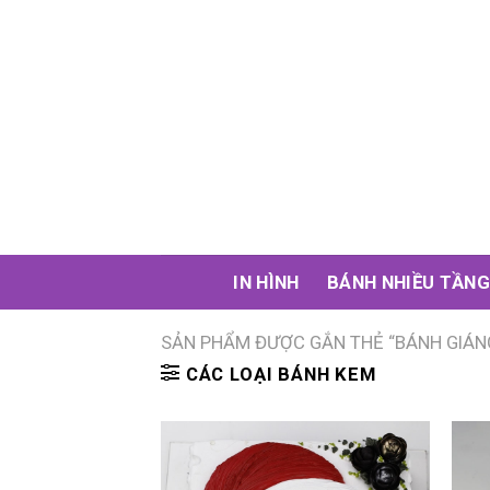
Skip
to
content
IN HÌNH
BÁNH NHIỀU TẦN
SẢN PHẨM ĐƯỢC GẮN THẺ “BÁNH GIÁNG
CÁC LOẠI BÁNH KEM