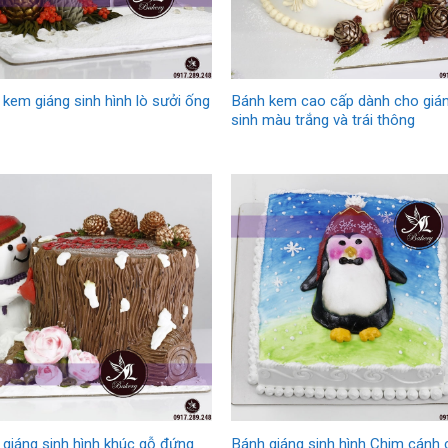
kem giáng sinh hình lò sưởi ống
Bánh kem cao cấp dành cho giá
sinh màu trắng và trái thông
giáng sinh hình khúc gỗ đứng
Bánh giáng sinh hình Chim cánh 