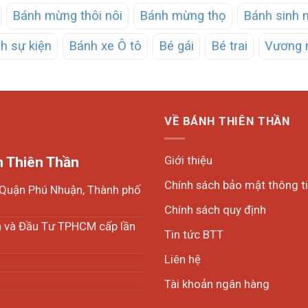
Bánh mừng thôi nôi
Bánh mừng thọ
Bánh sinh 
h sự kiện
Bánh xe Ô tô
Bé gái
Bé trai
Vương 
VỀ BÁNH THIÊN THẦN
Giới thiệu
 Thiên Thần
Chính sách bảo mật thông t
, Quận Phú Nhuận, Thành phố
Chính sách quy định
h và Đầu Tư TPHCM cấp lần
Tin tức BTT
Liên hệ
Tài khoản ngân hàng