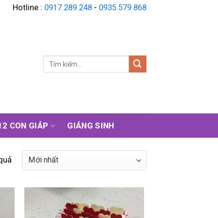
Hotline :
0917.289.248
-
0935.579.868
Tìm
kiếm:
12 CON GIÁP
GIÁNG SINH
 quả