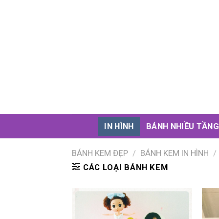
Skip
to
content
IN HÌNH
BÁNH NHIỀU TẦN
BÁNH KEM ĐẸP
/
BÁNH KEM IN HÌNH
/
CÁC LOẠI BÁNH KEM