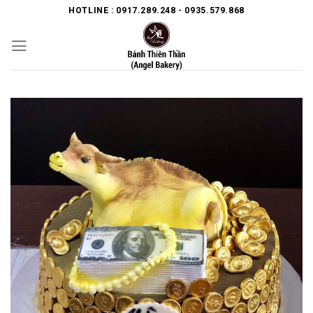
Skip
HOTLINE : 0917.289.248 - 0935.579.868
to
content