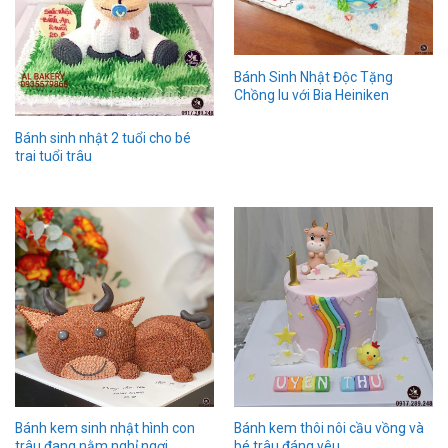
Bánh Sinh Nhật Độc Tặng
Chồng Iu với Bia Heiniken
Bánh sinh nhật 2 tuổi cho bé
trai tuổi trâu
Bánh kem sinh nhật hình con
Bánh kem thôi nôi cầu vồng và
trâu đang nằm nghỉ ngơi
bé trâu đáng yêu