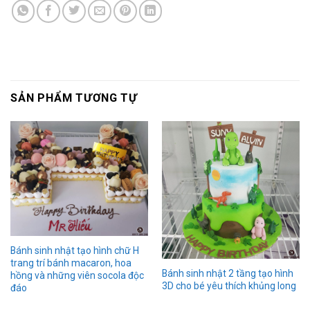
SẢN PHẨM TƯƠNG TỰ
Bánh sinh nhật tạo hình chữ H
trang trí bánh macaron, hoa
Bánh sinh nhật 2 tầng tạo hình
hồng và những viên socola độc
3D cho bé yêu thích khủng long
đáo