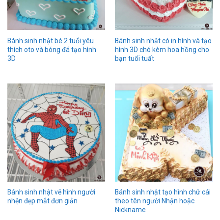
Bánh sinh nhật bé 2 tuổi yêu
Bánh sinh nhật có in hình và tạo
thích oto và bóng đá tạo hình
hình 3D chó kèm hoa hồng cho
3D
bạn tuổi tuất
Bánh sinh nhật vẽ hình người
Bánh sinh nhật tạo hình chữ cái
nhện đẹp mắt đơn giản
theo tên người Nhận hoặc
Nickname