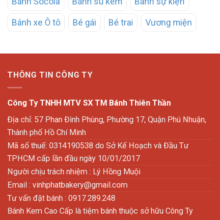
Bánh Socola
Bánh su kem
Bánh sự kiện
Bánh xe Ô tô
Bé gái
Bé trai
Vương miện
THÔNG TIN CÔNG TY
Công Ty TNHH MTV SX TM Bánh Thiên Thần
Địa chỉ: 57 Phan Đình Phùng, Phường 17, Quận Phú Nhuận,
Thành phố Hồ Chí Minh
Mã số thuế: 0314190538 do Sở Kế Hoạch và Đầu Tư
TPHCM cấp lần đầu ngày 10/01/2017
Người chịu trách nhiệm : Lý Hồng Muội
Email :
vinhphatbakery@gmail.com
Tư vấn đặt bánh : 0917.289.248
Bánh Kem Cao Cấp là tiệm bánh thuộc sở hữu Công Ty