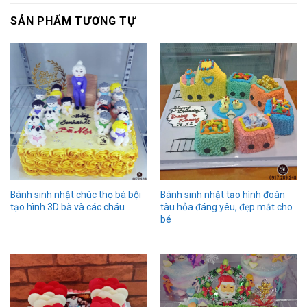
SẢN PHẨM TƯƠNG TỰ
Bánh sinh nhật chúc thọ bà bội
Bánh sinh nhật tạo hình đoàn
tạo hình 3D bà và các cháu
tàu hỏa đáng yêu, đẹp mắt cho
bé