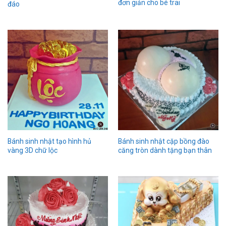
đơn giản cho bé trai
đáo
Bánh sinh nhật tạo hình hủ
Bánh sinh nhật cặp bồng đào
vàng 3D chữ lộc
căng tròn dành tặng bạn thân