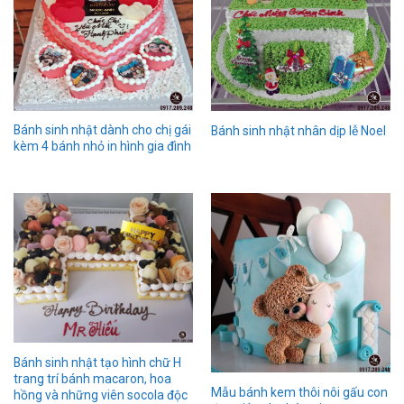
Bánh sinh nhật dành cho chị gái
Bánh sinh nhật nhân dịp lễ Noel
kèm 4 bánh nhỏ in hình gia đình
Bánh sinh nhật tạo hình chữ H
trang trí bánh macaron, hoa
Mẫu bánh kem thôi nôi gấu con
hồng và những viên socola độc