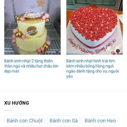
Bánh sinh nhật 2 tầng thiên
Bánh sinh nhật hình trái tim
thần ngủ và nhiều hạt châu lớn
kèm nhiều bông hồng ngọt
đẹp mắt
ngào dành tặng cho vợ, người
yêu
XU HƯỚNG
Bánh con Chuột
Bánh con Gà
Bánh con Heo