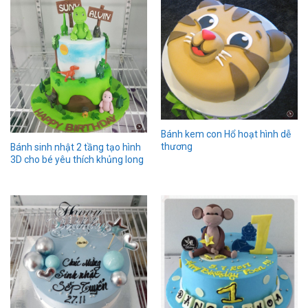
Bánh kem con Hổ hoạt hình dễ
thương
Bánh sinh nhật 2 tầng tạo hình
3D cho bé yêu thích khủng long