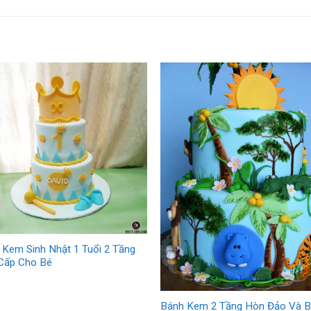
 Kem Sinh Nhật 1 Tuổi 2 Tầng
Cấp Cho Bé
Bánh Kem 2 Tầng Hòn Đảo Và B