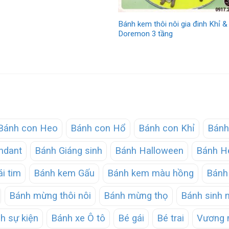
Bánh kem thôi nôi gia đinh Khỉ &
Doremon 3 tầng
Bánh con Heo
Bánh con Hổ
Bánh con Khỉ
Bánh
ndant
Bánh Giáng sinh
Bánh Halloween
Bánh He
ái tim
Bánh kem Gấu
Bánh kem màu hồng
Bánh 
Bánh mừng thôi nôi
Bánh mừng thọ
Bánh sinh 
h sự kiện
Bánh xe Ô tô
Bé gái
Bé trai
Vương 