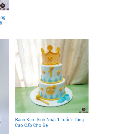
ầng
i
Bánh Kem Sinh Nhật 1 Tuổi 2 Tầng
Cao Cấp Cho Bé