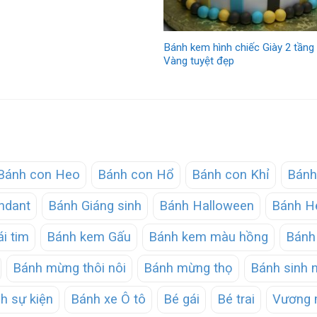
Bánh kem hình chiếc Giày 2 tần
Vàng tuyệt đẹp
Bánh con Heo
Bánh con Hổ
Bánh con Khỉ
Bánh
ndant
Bánh Giáng sinh
Bánh Halloween
Bánh He
ái tim
Bánh kem Gấu
Bánh kem màu hồng
Bánh 
Bánh mừng thôi nôi
Bánh mừng thọ
Bánh sinh 
h sự kiện
Bánh xe Ô tô
Bé gái
Bé trai
Vương 