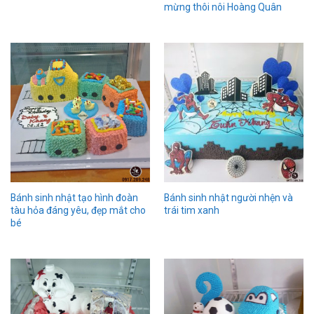
mừng thôi nôi Hoàng Quân
Bánh sinh nhật tạo hình đoàn
Bánh sinh nhật người nhện và
tàu hỏa đáng yêu, đẹp mắt cho
trái tim xanh
bé